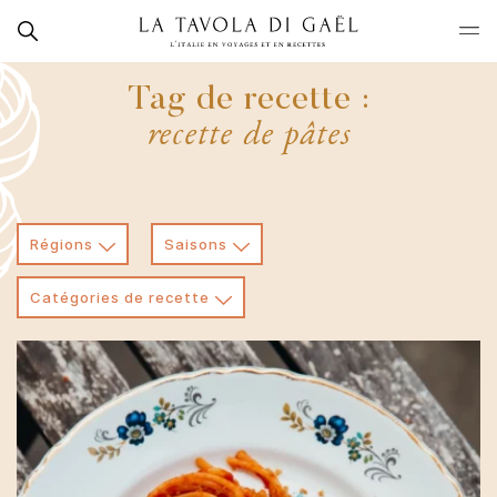
Skip
Rechercher
to
La
content
Tavola
Tag de recette :
di
recette de pâtes
Gaël
Régions
Saisons
Catégories de recette
Sicile
Primi
Toute l'année