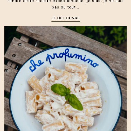
rendre cette recette exceptionnelle (je sais, je ne suis
pas du tout…
JE DÉCOUVRE
Toscane
Primi
Été