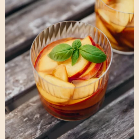
Toscane
Dolci
Été