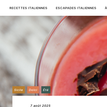
Skip
to
RECETTES ITALIENNES
ESCAPADES ITALIENNES
content
Sicile
Dolci
Été
7 août 2025