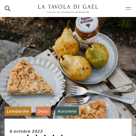
Skip
Rechercher
to
La
content
Tavola
di
Gaël
Lombardie
Dolci
Automne
6 octobre 2023