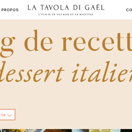
À PROPOS
CO
LA
TAVOLA
g de recett
DI
GAËL
essert itali
tte