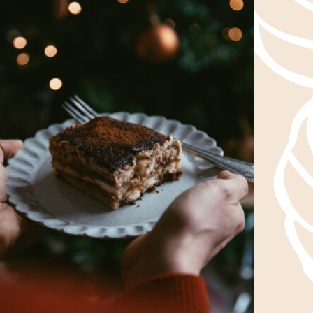
tie
i
e l'année