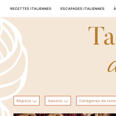
Skip
to
RECETTES ITALIENNES
ESCAPADES ITALIENNES
content
Ta
d
Régions
Saisons
Catégories de rece