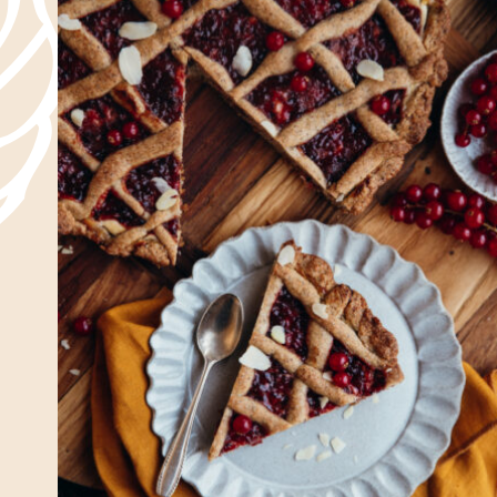
Trentin-Haut-Adige
Dolci
Été