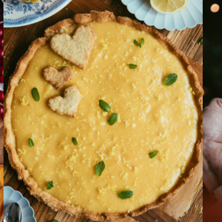
Sicile
Véné
Dolci
Dolc
Hiver
Tout