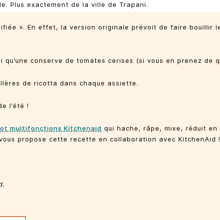
le. Plus exactement de la ville de Trapani.
fiée ». En effet, la version originale prévoit de faire bouilli
insi qu’une conserve de tomates cerises (si vous en prenez de q
llères de ricotta dans chaque assiette.
e l’été !
bot multifonctions Kitchenaid
qui hache, râpe, mixe, réduit en 
 vous propose cette recette en collaboration avec KitchenAid 
d.