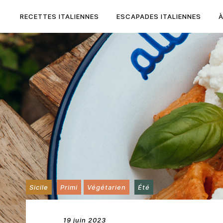
Skip
to
RECETTES ITALIENNES
ESCAPADES ITALIENNES
content
Sicile
Primi
Végétarien
Été
19 juin 2023