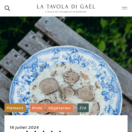
Skip
Rechercher
to
La
content
Tavola
di
Gaël
Piémont
Primi
Végétarien
Été
16 juillet 2024