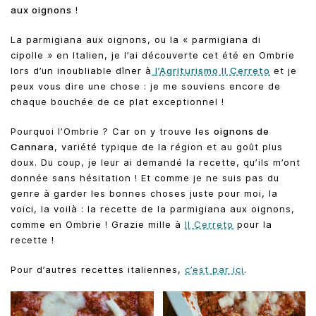
aux oignons
!
La parmigiana aux oignons, ou la « parmigiana di
cipolle » en Italien, je l’ai découverte cet été en Ombrie
lors d’un inoubliable dîner à
l’Agriturismo Il Cerreto
et je
peux vous dire une chose : je me souviens encore de
chaque bouchée de ce plat exceptionnel !
Pourquoi l’Ombrie ? Car on y trouve les
oignons de
Cannara
, variété typique de la région et au goût plus
doux. Du coup, je leur ai demandé la recette, qu’ils m’ont
donnée sans hésitation ! Et comme je ne suis pas du
genre à garder les bonnes choses juste pour moi, la
voici, la voilà : la recette de la parmigiana aux oignons,
comme en Ombrie ! Grazie mille à
Il Cerreto
pour la
recette !
Pour d’autres recettes italiennes,
c’est par ici
.