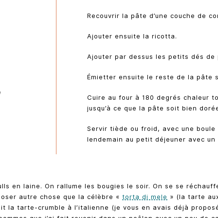
Recouvrir la pâte d’une couche de c
Ajouter ensuite la ricotta.
Ajouter par dessus les petits dés de
Émietter ensuite le reste de la pâte
n
Cuire au four à 180 degrés chaleur 
jusqu’à ce que la pâte soit bien doré
Servir tiède ou froid, avec une boule 
lendemain au petit déjeuner avec un 
lls en laine. On rallume les bougies le soir. On se se réchauf
poser autre chose que la célèbre «
torta di mele
» (la tarte au
ait la tarte-crumble à l’italienne (je vous en avais déjà propo
des pommes que j’ai fait revenir dans un poêlon avec un peu de 