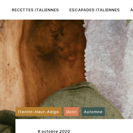
Skip
to
RECETTES ITALIENNES
ESCAPADES ITALIENNES
content
Trentin-Haut-Adige
Dolci
Automne
6 octobre 2020