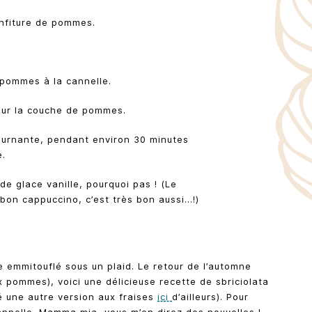
onfiture de pommes.
 pommes à la cannelle.
 sur la couche de pommes.
tournante, pendant environ 30 minutes
e.
de glace vanille, pourquoi pas ! (Le
bon cappuccino, c’est très bon aussi…!)
fe emmitouflé sous un plaid. Le retour de l’automne
x pommes), voici une délicieuse recette de sbriciolata
sé une autre version aux fraises
ici
d’ailleurs). Pour
cannelle. Mamma mia, vous m’en direz des nouvelles !