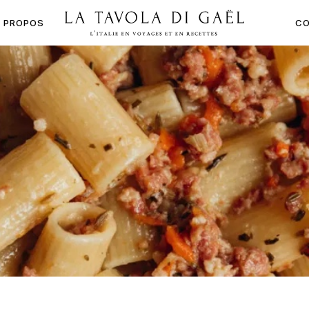
À PROPOS
CO
LA
TAVOLA
DI
GAËL