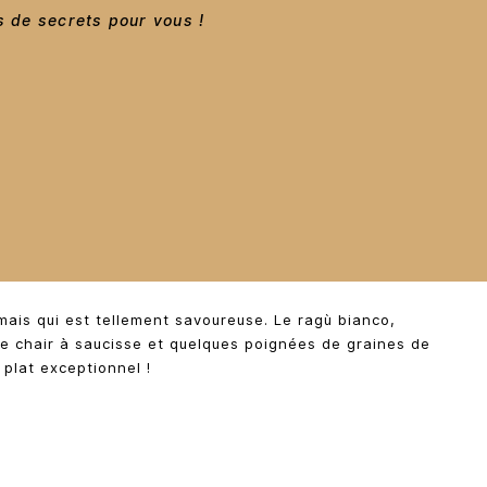
us de secrets pour vous !
mais qui est tellement savoureuse. Le ragù bianco,
ne chair à saucisse et quelques poignées de graines de
 plat exceptionnel !