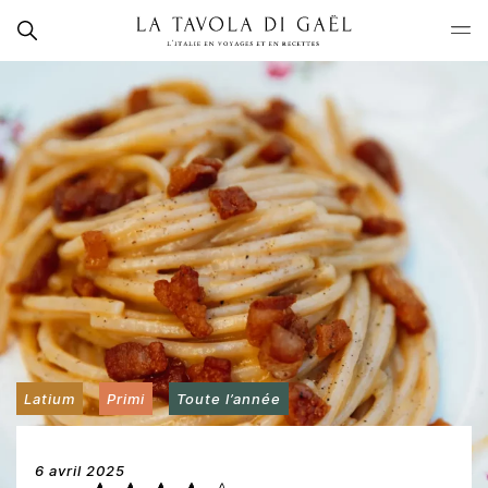
Skip
Rechercher
to
La
content
Tavola
di
Gaël
Latium
Primi
Toute l’année
6 avril 2025