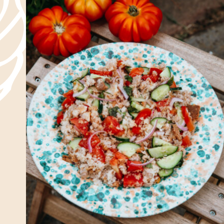
Toscane
Primi
Été