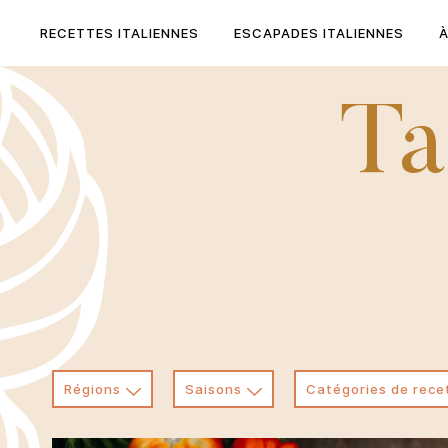
Skip
to
RECETTES ITALIENNES
ESCAPADES ITALIENNES
content
Ta
Régions
Saisons
Catégories de rece