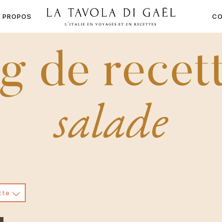
À PROPOS
CO
LA
TAVOLA
g de recett
DI
GAËL
salade
tte