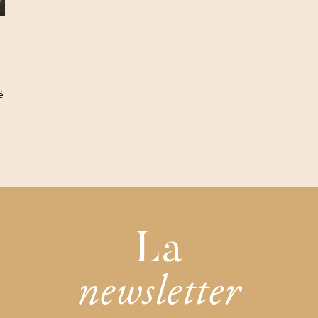
é
La
newsletter