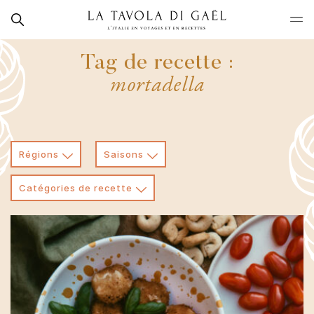
Skip
Rechercher
to
La
content
Tavola
Tag de recette :
di
mortadella
Gaël
Régions
Saisons
Catégories de recette
Campanie
Aperitivo et antipasti
Toute l'année