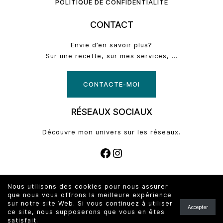
POLITIQUE DE CONFIDENTIALITÉ
CONTACT
Envie d’en savoir plus?
Sur une recette, sur mes services, …
CONTACTE-MOI
RÉSEAUX SOCIAUX
Découvre mon univers sur les réseaux.
FACEBOOK
INSTAGRAM
© 2026 - Copyright
La Tavola di Gaël
Nous utilisons des cookies pour nous assurer
Tous droits réservés
que nous vous offrons la meilleure expérience
sur notre site Web. Si vous continuez à utiliser
Site créé par
Tampala Studio
&
Ecran Noir
.
Accepter
ce site, nous supposerons que vous en êtes
satisfait.