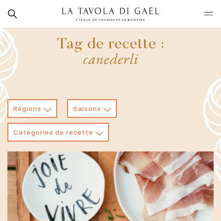
Skip
Rechercher
to
La
content
Tavola
Tag de recette :
di
canederli
Gaël
Régions
Saisons
Catégories de recette
Trentin-Haut-Adige
Soupes et minestroni
Toute l'année