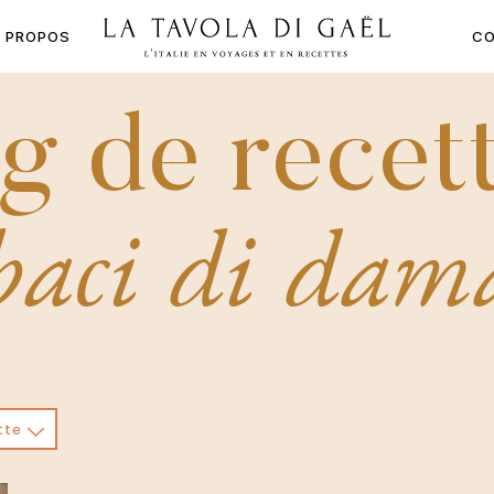
À PROPOS
CO
LA
TAVOLA
g de recett
DI
GAËL
baci di dam
tte