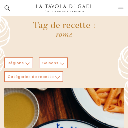
Skip
Rechercher
to
La
content
Tavola
Tag de recette :
di
rome
Gaël
Régions
Saisons
Catégories de recette
Latium
Primi
Toute l'année