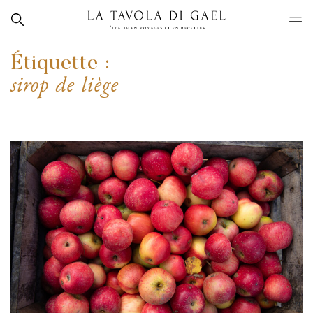
Skip
Rechercher
to
La
content
Tavola
Étiquette :
di
sirop de liège
Gaël