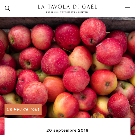
Skip
Rechercher
to
La
content
Tavola
di
Gaël
Un Peu de Tout
20 septembre 2018