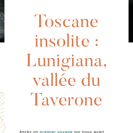
Toscane
insolite :
Lunigiana,
vallée du
Taverone
Après un
premier voyage
qui nous avait