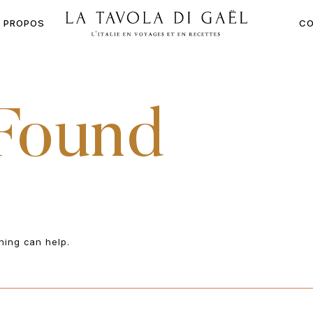
À PROPOS
CO
LA
TAVOLA
DI
GAËL
Found
hing can help.