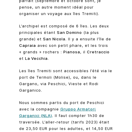
parfait (septembre et octobre sont, je
pense, un autre moment idéal pour
organiser un voyage aux îles Tremiti).
L’archipel est composé de 6 îles. Les deux
principales étant
San Domino
(la plus
grande) et
San Nicola
. Il y a ensuite l’île de
Capraia
avec son petit phare, et les trois
« grands » rochers :
Pianosa
, il
Cretraccio
et
La Vecchia
.
Les îles Tremiti sont accessibles l’été via le
port de Termoli (Molise), ou, dans le
Gargano, via Peschici, Vieste et Rodi
Garganico.
Nous sommes partis du port de Peschici
avec la compagnie
Gruppo Armatori
Garganici (NLA)
. Il faut compter 1h30 de
traversée. L’aller-retour (tarifs 2023) était
de 23,50 EUR pour les adultes, et 14,50 EUR