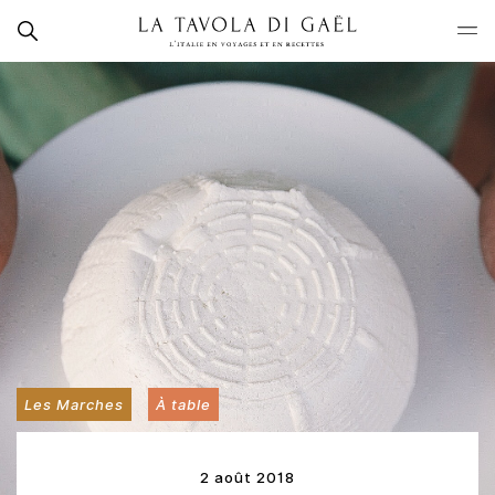
Skip
Rechercher
to
La
content
Tavola
di
Gaël
Les Marches
À table
2 août 2018