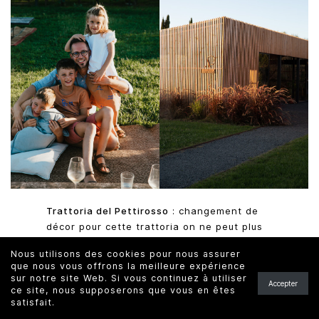
Trattoria del Pettirosso
: changement de
décor pour cette trattoria on ne peut plus
typique de Monteverdi Marittimo. Cette
Nous utilisons des cookies pour nous assurer
adresse, nous l’avons trouvée grâce à
que nous vous offrons la meilleure expérience
Bruna et Daniel. C’est le genre d’adresses
sur notre site Web. Si vous continuez à utiliser
Accepter
qu’uniquement les locaux connaissent, et
ce site, nous supposerons que vous en êtes
satisfait.
qu’il faut donc essayer à tout prix !